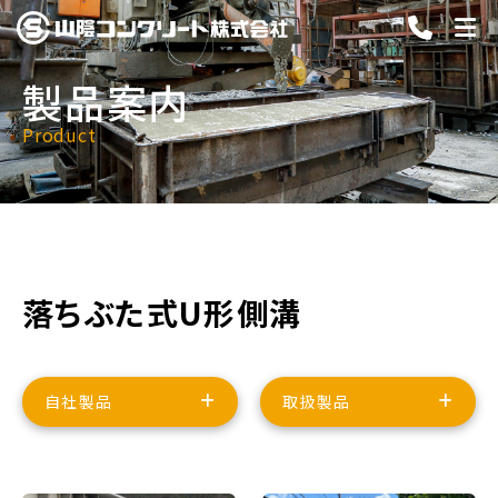
製品案内
Product
落ちぶた式U形側溝
自社製品
取扱製品