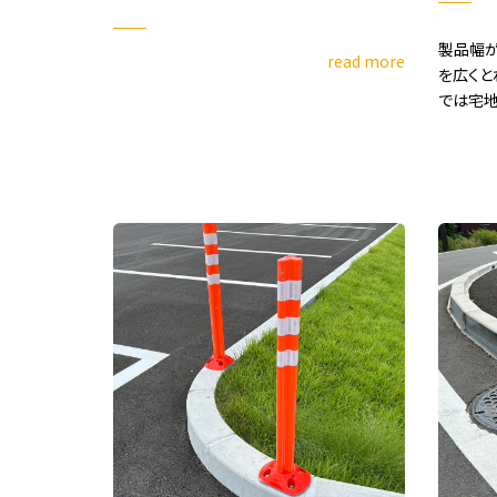
製品幅が
read more
を広くと
では宅地