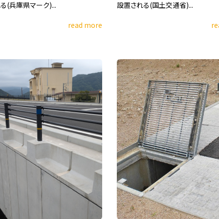
(兵庫県マーク)...
設置される(国土交通省)...
read more
re