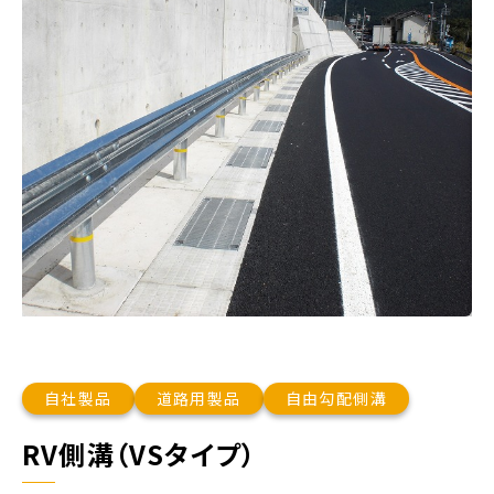
自社製品
道路用製品
自由勾配側溝
RV側溝（VSタイプ）