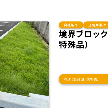
自社製品
道路用製品
境界ブロック
特殊品）
PDF（製品図・規格表）